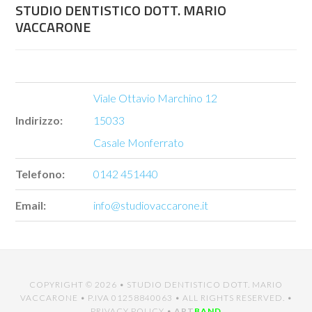
STUDIO DENTISTICO DOTT. MARIO
VACCARONE
Viale Ottavio Marchino 12
Indirizzo:
15033
Casale Monferrato
Telefono:
0142 451440
Email:
info@studiovaccarone.it
COPYRIGHT © 2026 •
STUDIO DENTISTICO DOTT. MARIO
VACCARONE
• P.IVA 01258840063 • ALL RIGHTS RESERVED. •
PRIVACY POLICY
•
ART
BAND