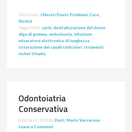
Filed Under:
I Nostri Denti: Problemi, Cure,
Novità
Tagged With:
carie
,
devitalizzazione del dente
,
diga di gomma
,
endodonzia
,
infezione
,
misuratore elettronico di lunghezza
,
otturazione dei canali radicolari
,
strumenti
nichel-titanio
Odontoiatria
Conservativa
Febbraio 9, 2016
By
Dott. Mario Vaccarone
Leave a Comment