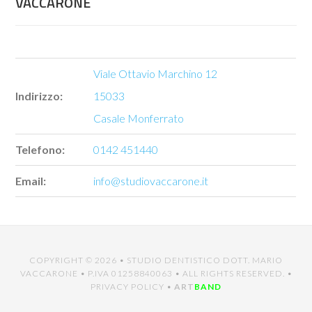
VACCARONE
Viale Ottavio Marchino 12
Indirizzo:
15033
Casale Monferrato
Telefono:
0142 451440
Email:
info@studiovaccarone.it
COPYRIGHT © 2026 •
STUDIO DENTISTICO DOTT. MARIO
VACCARONE
• P.IVA 01258840063 • ALL RIGHTS RESERVED. •
PRIVACY POLICY
•
ART
BAND