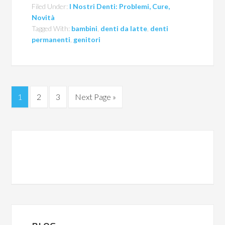
Filed Under:
I Nostri Denti: Problemi, Cure,
Novità
Tagged With:
bambini
,
denti da latte
,
denti
permanenti
,
genitori
1
2
3
Next Page »