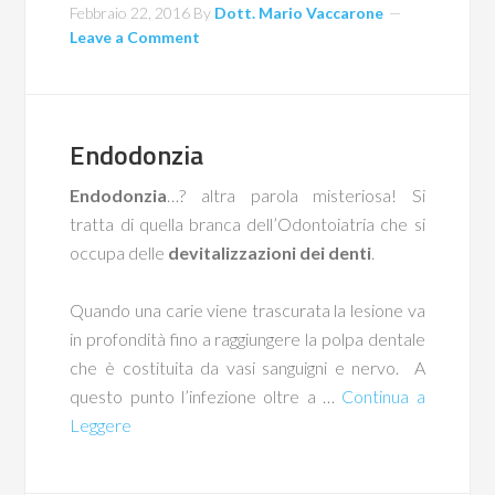
Febbraio 22, 2016
By
Dott. Mario Vaccarone
Leave a Comment
Endodonzia
Endodonzia
…? altra parola misteriosa! Si
tratta di quella branca dell’Odontoiatria che si
occupa delle
devitalizzazioni dei denti
.
Quando una carie viene trascurata la lesione va
in profondità fino a raggiungere la polpa dentale
che è costituita da vasi sanguigni e nervo. A
questo punto l’infezione oltre a …
Continua a
Leggere