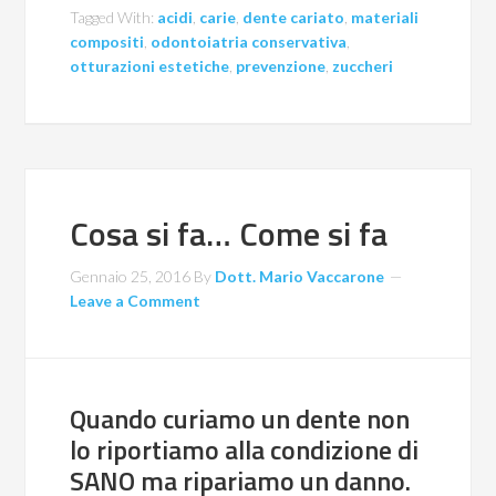
Tagged With:
acidi
,
carie
,
dente cariato
,
materiali
compositi
,
odontoiatria conservativa
,
otturazioni estetiche
,
prevenzione
,
zuccheri
Cosa si fa… Come si fa
Gennaio 25, 2016
By
Dott. Mario Vaccarone
Leave a Comment
Quando curiamo un dente non
lo riportiamo alla condizione di
SANO ma ripariamo un danno.