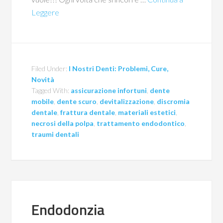
Leggere
Filed Under:
I Nostri Denti: Problemi, Cure,
Novità
Tagged With:
assicurazione infortuni
,
dente
mobile
,
dente scuro
,
devitalizzazione
,
discromia
dentale
,
frattura dentale
,
materiali estetici
,
necrosi della polpa
,
trattamento endodontico
,
traumi dentali
Endodonzia