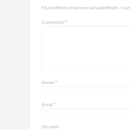
Il tuo indirizzo email non sarà pubblicato.
I ca
Commento
*
Nome
*
Email
*
Sito web