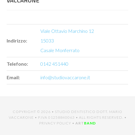
VACCARONE
Viale Ottavio Marchino 12
Indirizzo:
15033
Casale Monferrato
Telefono:
0142 451440
Email:
info@studiovaccarone.it
COPYRIGHT © 2026 •
STUDIO DENTISTICO DOTT. MARIO
VACCARONE
• P.IVA 01258840063 • ALL RIGHTS RESERVED. •
PRIVACY POLICY
•
ART
BAND