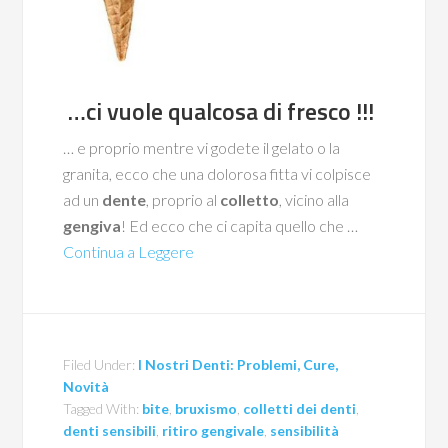
…ci vuole qualcosa di fresco !!!
… e proprio mentre vi godete il gelato o la
granita, ecco che una dolorosa fitta vi colpisce
ad un
dente
, proprio al
colletto
, vicino alla
gengiva
! Ed ecco che ci capita quello che …
Continua a Leggere
Filed Under:
I Nostri Denti: Problemi, Cure,
Novità
Tagged With:
bite
,
bruxismo
,
colletti dei denti
,
denti sensibili
,
ritiro gengivale
,
sensibilità