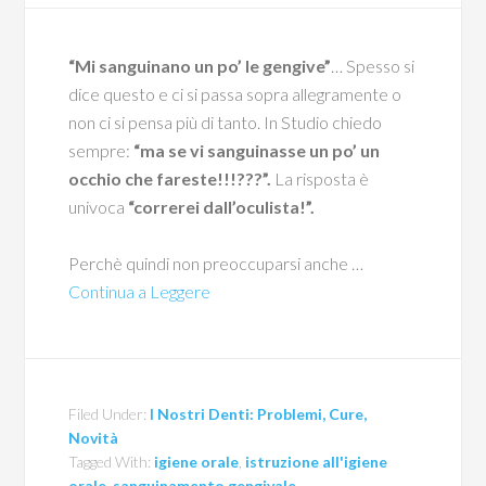
“Mi sanguinano un po’ le gengive”
… Spesso si
dice questo e ci si passa sopra allegramente o
non ci si pensa più di tanto. In Studio chiedo
sempre:
“ma se vi sanguinasse un po’ un
occhio che fareste!!!???”.
La risposta è
univoca
“correrei dall’oculista!”.
Perchè quindi non preoccuparsi anche …
Continua a Leggere
Filed Under:
I Nostri Denti: Problemi, Cure,
Novità
Tagged With:
igiene orale
,
istruzione all'igiene
orale
,
sanguinamento gengivale